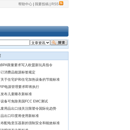
帮助中心
|
我要投稿
|
RSS
章
BPA限量要求写入欧盟新玩具指令
修订消费品能源标签规定
订关于住宅炉和住宅加热设备的节能标准
RP电源管理要求即将执行
亚发布儿童睡衣新标准
设备可免除美国FCC EMC测试
儿童用品出口须关注限塑令国际化趋势
产品出口印度将使用新标准
发布配电变压器新的强制安全和能效标准