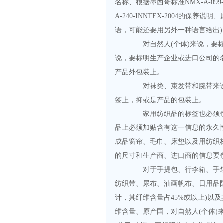
名称、根据墨西哥标准
NMX-A-099
A-240-INNTEX-2004
的保养说明、
语，可能还要用另外一种语言给出
)
对自然人
(
个体
)
来说，要
说，要标明生产企业或进口公司的
产品外包装上。
对袜类、束发带和腕带来
签上，抑或是产品的包装上。
家用纺织品的标签也必须
品上必须加贴含有这一信息的永久
成品窗帘、毛巾、床垫以及用纺织
的尺寸和生产商、进口商的信息要
对于手提包、行李箱、手
纺织带、尿布、油画帆布、日用品
计，其纤维含量占
45%
或以上
)
以及
维含量、原产国，对自然人
(
个体
)