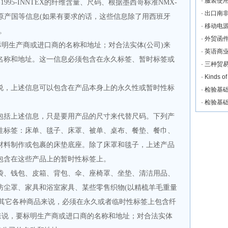
·
服装使
-1995-INNTEX
的纤维含量、尺码、根据墨西哥标准
NMX-
·
出口南
原产国等信息
(
如果有要求的话，这些信息除了用西班牙
·
移动电
。
·
外贸函
标明生产商或进口商的名称和地址；对合法实体
(
公司
)
来
·
英语商
名称和地址。这一信息必须包含在永久标签、暂时标签或
·
三种贸易
·
Kinds 
说，上述信息可以包含在产品本身上的永久性或暂时性标
·
检验基础
·
检验基础
包括上述信息，只是要用产品的尺寸来代替尺码。下列产
性标签：床单、毯子、床罩、被单、桌布、餐垫、餐巾、
材料制作或包裹的床垫底座。除了床罩和毯子，上述产品
包含在这些产品上的暂时性标签上。
袋、钱包、皮箱、背包、伞、座椅罩、坐垫、清洁用品、
防尘罩、家具和浴室家具、某些零售织物
(
以精梳羊毛重量
其它各种商品来说，必须在永久或者临时性标签上包含纤
来说，要标明生产商或进口商的名称和地址；对合法实体