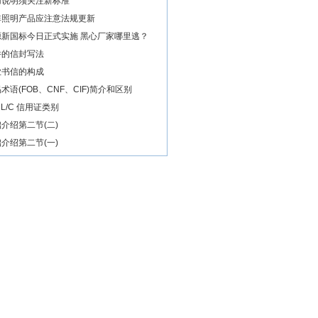
用说明须关注新标准
非照明产品应注意法规更新
源新国标今日正式实施 黑心厂家哪里逃？
件的信封写法
业书信的构成
术语(FOB、CNF、CIF)简介和区别
of L/C 信用证类别
介绍第二节(二)
介绍第二节(一)