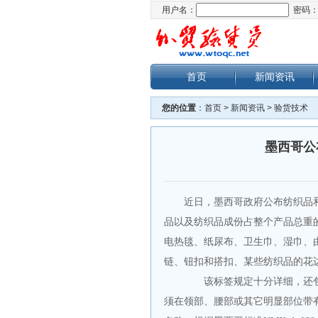
用户名：
密码
首页
新闻资讯
您的位置
：
首页
>
新闻资讯
>
验货技术
墨西哥公
近日，墨西哥政府公布纺织品
品以及纺织品成份占整个产品总重
电热毯、纸尿布、卫生巾、湿巾、
链、钮扣和搭扣、某些纺织品的花
该标签规定十分详细，还
须在领部、腰部或其它明显部位带