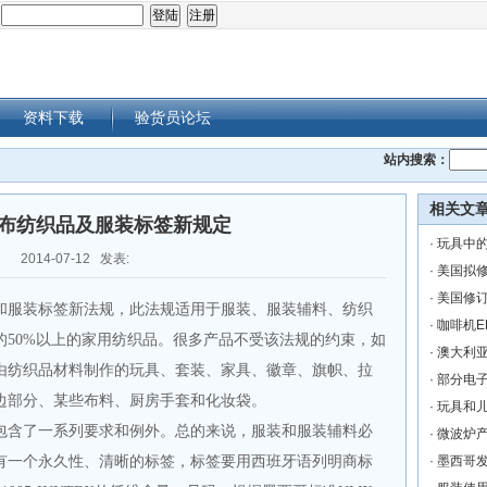
：
资料下载
验货员论坛
站内搜索：
相关文
布纺织品及服装标签新规定
·
玩具中的
2014-07-12 发表:
·
美国拟
·
美国修
和服装标签新法规，此法规适用于服装、服装辅料、纺织
·
咖啡机E
的
50%
以上的家用纺织品。很多产品不受该法规的约束，如
·
澳大利
由纺织品材料制作的玩具、套装、家具、徽章、旗帜、拉
·
部分电子
边部分、某些布料、厨房手套和化妆袋。
·
玩具和
包含了一系列要求和例外。总的来说，服装和服装辅料必
·
微波炉
有一个永久性、清晰的标签，标签要用西班牙语列明商标
·
墨西哥