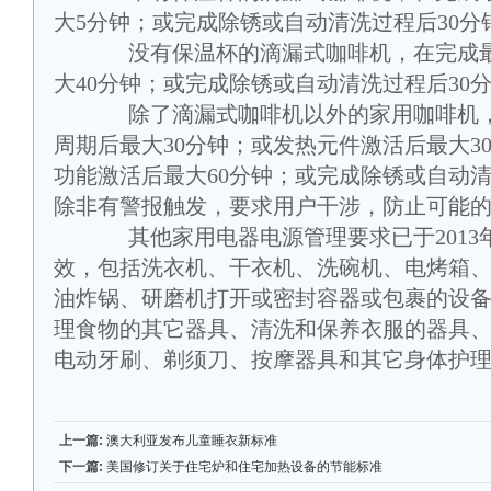
大
5
分钟；或完成除锈或自动清洗过程后
30
分
没有保温杯的滴漏式咖啡机，在完成最
大
40
分钟；或完成除锈或自动清洗过程后
30
除了滴漏式咖啡机以外的家用咖啡机，
周期后最大
30
分钟；或发热元件激活后最大
3
功能激活后最大
60
分钟；或完成除锈或自动
除非有警报触发，要求用户干涉，防止可能
其他家用电器电源管理要求已于
2013
效，包括洗衣机、干衣机、洗碗机、电烤箱
油炸锅、研磨机打开或密封容器或包裹的设
理食物的其它器具、清洗和保养衣服的器具
电动牙刷、剃须刀、按摩器具和其它身体护
上一篇:
澳大利亚发布儿童睡衣新标准
下一篇:
美国修订关于住宅炉和住宅加热设备的节能标准