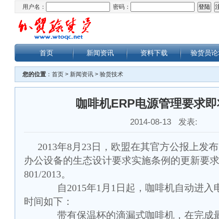
用户名：
密码：
首页
新闻资讯
资料下载
验货员论
您的位置
：
首页
>
新闻资讯
>
验货技术
咖啡机ERP电源管理要求即
2014-08-13 发表:
2013
年
8
月
23
日，欧盟在其官方公报上发布
办公设备的生态设计要求实施条例的更新要求
801/2013
。
自
2015
年
1
月
1
日起，咖啡机自动进入
时间如下：
带有保温杯的滴漏式咖啡机，在完成最