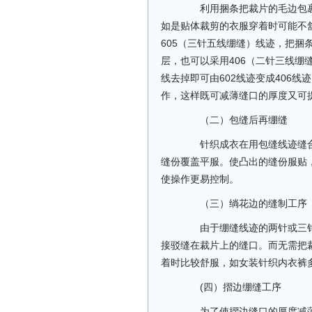
利用捆条把裁片的毛边包裹
如是贴体裁剪的衣服穿着时可能不舒
605（三针五线绷缝）线迹，把捆
层，也可以采用406（二针三线绷
线去掉即可由602线迹变成406
作，这样既可减薄缝口的厚度又可
（二）包缝后再绷缝
针织成衣在用包缝线迹缝合
缝份覆盖平服。使凸出的缝份服贴
使操作更易控制。
（三）绱花边的缝制工序
由于绷缝线迹的两针或三针
接驳缝在裁片上的缝口。而无需把
着时比较舒服，如女装针织内衣裤
(四）摺边绷缝工序
为了使摺边缝口的厚度减薄