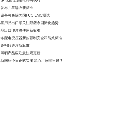
RP电源管理要求即将执行
亚发布儿童睡衣新标准
设备可免除美国FCC EMC测试
儿童用品出口须关注限塑令国际化趋势
产品出口印度将使用新标准
发布配电变压器新的强制安全和能效标准
用说明须关注新标准
非照明产品应注意法规更新
源新国标今日正式实施 黑心厂家哪里逃？