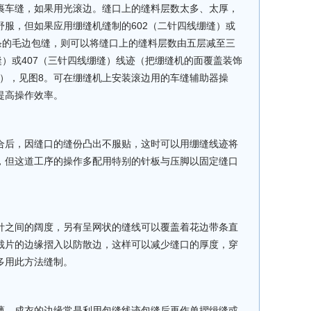
车缝，如果用光滚边。缝口上的缝料层数太多、太厚，
服，但如果应用绷缝机缝制的602（二针四线绷缝）或
条的毛边包缝，则可以将缝口上的缝料层数由五层减至三
缝）或407（三针四线绷缝）线迹（把绷缝机的面覆盖装饰
线迹），见图8。可在绷缝机上安装滚边用的车缝辅助器操
提高操作效率。
后，因缝口的缝份凸出不服贴，这时可以用绷缝线迹将
，但这道工序的操作多配用特别的针板与压脚以固定缝口
之间的阔度，另有呈网状的缝线可以覆盖着花边带条直
裁片的边缘摺入以防散边，这样可以减少缝口的厚度，穿
多用此方法缝制。
，成衣的边缘常是利用包缝线迹包缝后再作单摺缉缝或