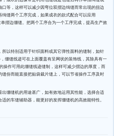
袖口等，这样可以减少因弯位双摺边缉缝而常出现的扭边
再缉缝两个工序完成，如果成衣的款式配合可以应用
成衣单摺边绷缝。把两个工序合为一个工序完成，提高生产效
所以特别适用于针织面料或其它弹性面料的缝制，如针
外，绷缝线迹可在上面覆盖有呈网状的装饰线，其除具有一
袋的操作可用此绷缝线迹缝制，这样可减少摺边的厚度，而
的缝份而能直接把贴袋裁片缝上，可以节省操作工序及时
出绷缝机的用途甚广，如有效地运用其性能，选择合适
合适的车缝辅助器，能更好的发挥绷缝机的高效能特性。