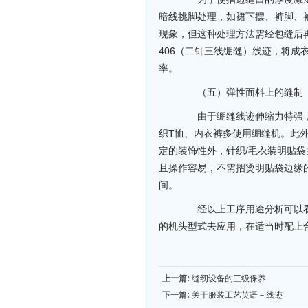
暗线挑脚处理，如裙下摆、裤脚、
现象，但这种处理方法需经包缝后
406（二针三线绷缝）线迹，将
率。
（五）弹性面料上的缝制
由于绷缝线迹伸缩力特强，
织T恤、内衣裤多使用绷缝机。此
定的装饰性外，针织/毛衣装明贴
且操作容易，不需摺烫明贴袋边缘
间。
经以上工序用途分析可以看
的机头型式去应用，在适当时配上
上一篇:
缝纫设备的三级保养
下一篇:
关于服装工艺英语－线迹