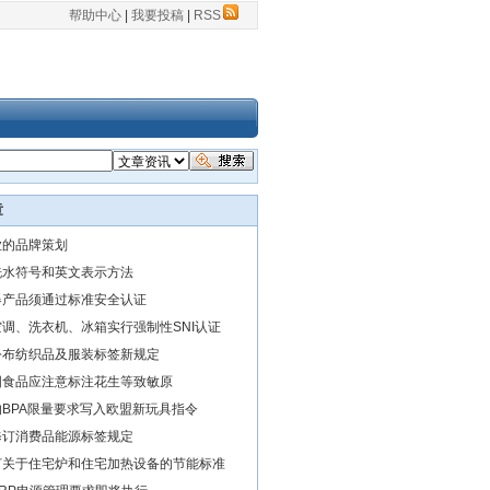
帮助中心
|
我要投稿
|
RSS
章
业的品牌策划
洗水符号和英文表示方法
器产品须通过标准安全认证
调、洗衣机、冰箱实行强制性SNI认证
公布纺织品及服装标签新规定
国食品应注意标注花生等致敏原
BPA限量要求写入欧盟新玩具指令
修订消费品能源标签规定
订关于住宅炉和住宅加热设备的节能标准