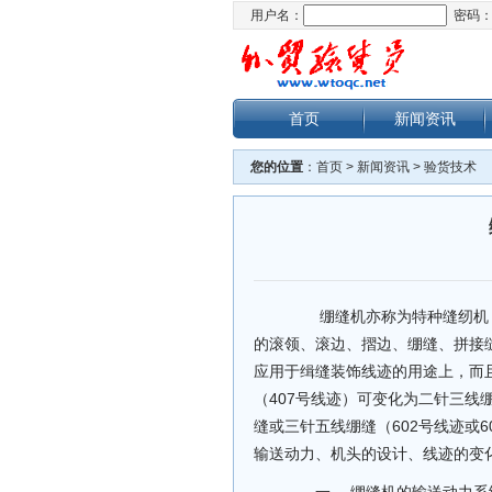
用户名：
密码
首页
新闻资讯
您的位置
：
首页
>
新闻资讯
>
验货技术
绷缝机亦称为特种缝纫机，
的滚领、滚边、摺边、绷缝、拼接
应用于缉缝装饰线迹的用途上，而
（407号线迹）可变化为二针三线
缝或三针五线绷缝（602号线迹或
输送动力、机头的设计、线迹的变