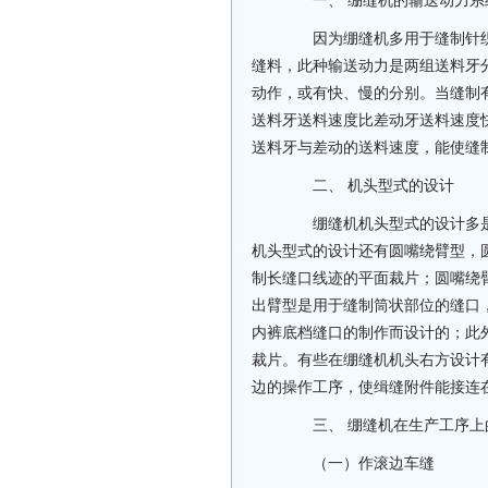
一、 绷缝机的输送动力系
因为绷缝机多用于缝制针织
缝料，此种输送动力是两组送料牙
动作，或有快、慢的分别。当缝制
送料牙送料速度比差动牙送料速度
送料牙与差动的送料速度，能使缝
二、 机头型式的设计
绷缝机机头型式的设计多是
机头型式的设计还有圆嘴绕臂型，
制长缝口线迹的平面裁片；圆嘴绕
出臂型是用于缝制筒状部位的缝口
内裤底档缝口的制作而设计的；此
裁片。有些在绷缝机机头右方设计
边的操作工序，使缉缝附件能接连
三、 绷缝机在生产工序上
（一）作滚边车缝