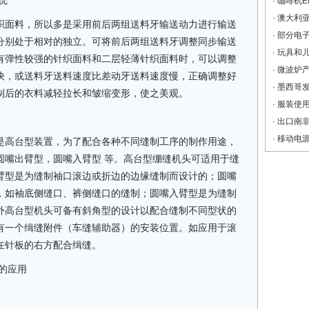
统
·
咖啡机E
·
澳大利
面料，所以多是采用前后两组送料牙输送动力进行输送
·
部分电子
分别处于相对的独立。可将前后两组送料牙调整同步输送
·
玩具和
有弹性较强的针织面料和二层轻薄针织面料时，可以调整
·
微波炉
快，或送料牙送料速度比差动牙送料速度慢，正确调整好
·
墨西哥
制后的衣料减轻拉长和皱缩变形，使之美观。
·
服装使
·
出口南
·
移动电
高台型装置，为了配合各种不同缝制工序的制作用途，
圆嘴出臂型，圆嘴入臂型 等。高台型绷缝机头可适用于缝
臂型是为缝制袖口滚边或折边的边缘缝制而设计的；圆嘴
，如袖底侧缝口、裤侧缝口的缝制；圆嘴入臂型是为缝制
外高台型机头可备有斜角型的设计以配合缝制不同型状的
有一个缉缝附件（车缝辅助器）的安装位置。如应用于滚
在针板的右方配合缉缝。
的应用