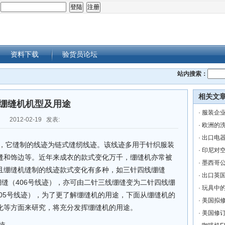
：
资料下载
验货员论坛
站内搜索：
相关文
绷缝机机型及用途
·
服装企
2012-02-19 发表:
·
欧洲的
·
出口电
它缝制的线迹为链式缝纫线迹。该线迹多用于针织服装
·
印尼对空
缝和饰边等。近年来成衣的款式变化万千，绷缝机亦常被
·
墨西哥
且绷缝机缝制的线迹款式变化有多种，如三针四线绷缝
·
出口英
绷缝（406号线迹），亦可由二针三线绷缝变为二针四线绷
·
玩具中的
605号线迹），为了更了解绷缝机的用途，下面从绷缝机的
·
美国拟
化等方面来研究，将充分发挥绷缝机的用途。
·
美国修